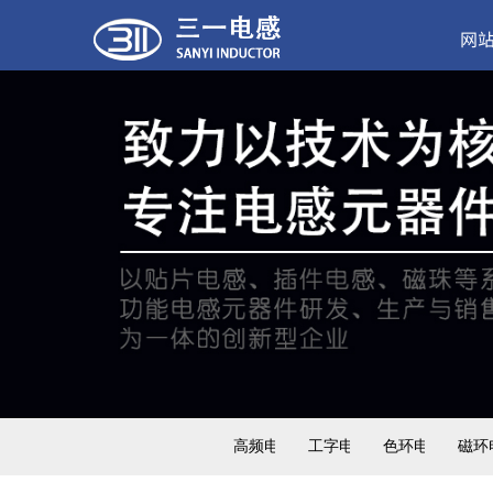
网
高频电感
工字电感
色环电感
磁环