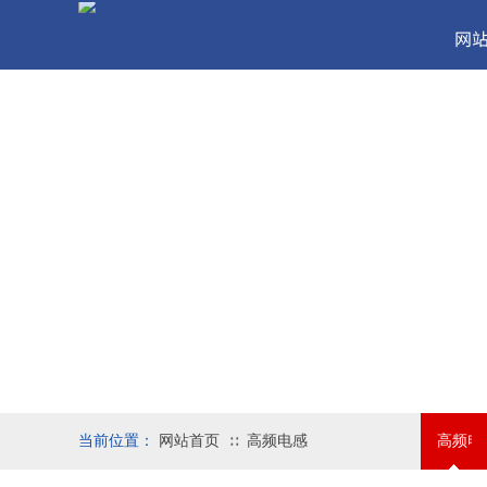
网
当前位置：
网站首页
高频电感
高频电
∷